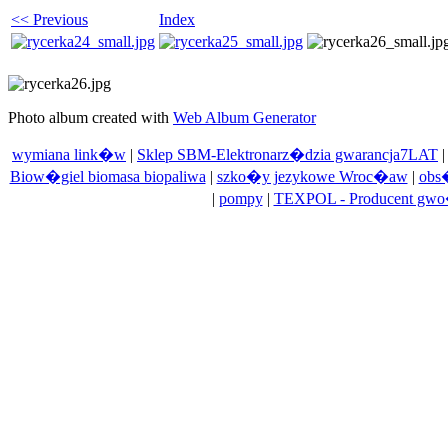
<< Previous
Index
Photo album created with
Web Album Generator
wymiana link�w
|
Sklep SBM-Elektronarz�dzia gwarancja7LAT
Biow�giel biomasa biopaliwa
|
szko�y jezykowe Wroc�aw
|
obs
|
pompy
|
TEXPOL - Producent gwo