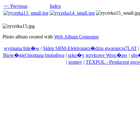
<< Previous
Index
Photo album created with
Web Album Generator
wymiana link�w
|
Sklep SBM-Elektronarz�dzia gwarancja7LAT
Biow�giel biomasa biopaliwa
|
szko�y jezykowe Wroc�aw
|
obs
|
pompy
|
TEXPOL - Producent gwo