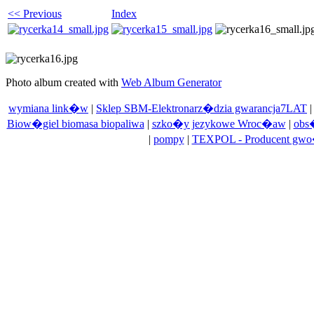
<< Previous
Index
Photo album created with
Web Album Generator
wymiana link�w
|
Sklep SBM-Elektronarz�dzia gwarancja7LAT
Biow�giel biomasa biopaliwa
|
szko�y jezykowe Wroc�aw
|
obs
|
pompy
|
TEXPOL - Producent gwo